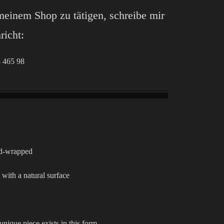
meinem Shop zu tätigen, schreibe mir
richt:
 465 98
and-wrapped
 with a natural surface
unique piece exists in this form