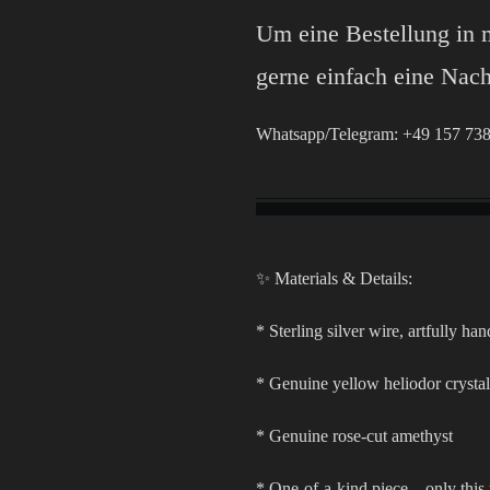
Um eine Bestellung in 
gerne einfach eine Nach
Whatsapp/Telegram: +49 157 738
✨ Materials & Details:
* Sterling silver wire, artfully h
* Genuine yellow heliodor crystal
* Genuine rose-cut amethyst
* One-of-a-kind piece – only this 