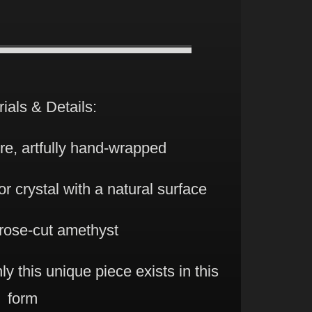
ials & Details:
wire, artfully hand-wrapped
r crystal with a natural surface
rose-cut amethyst
ly this unique piece exists in this
form