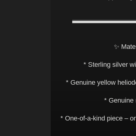
✨ Mater
* Sterling silver 
* Genuine yellow heliodo
* Genuine 
* One-of-a-kind piece – on