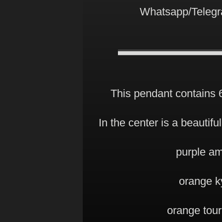
Whatsapp/Telegr
This pendant contains 6
In the center is a beautif
purple am
orange ky
orange tou