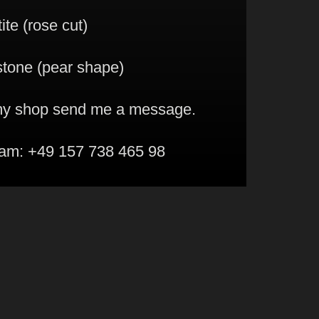
te (rose cut)
tone (pear shape)
 my shop send me a message.
am: +49 157 738 465 98