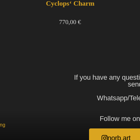
Cyclops‘ Charm
770,00
€
If you have any quest
sen
Whatsapp/Tel
Follow me on
ung
norb.art