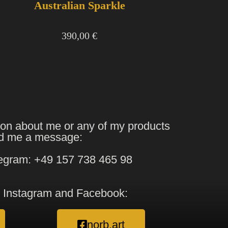
Australian Sparkle
390,00
€
ion about me or any of my products
d me a message:
egram: +49 157 738 465 98
 Instagram and Facebook:
norb.art