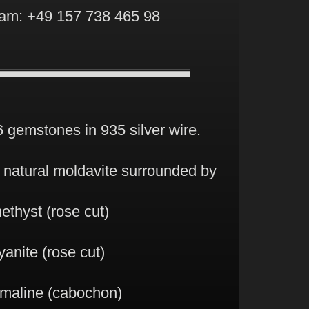
am: +49 157 738 465 98
 gemstones in 935 silver wire.
ul natural moldavite surrounded by
ethyst (rose cut)
anite (rose cut)
rmaline (cabochon)