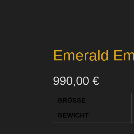
Emerald E
990,00
€
GRÖSSE
GEWICHT