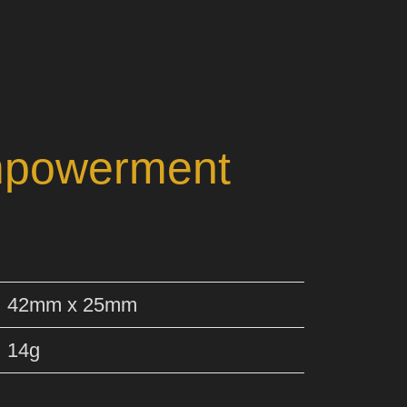
mpowerment
42mm x 25mm
14g